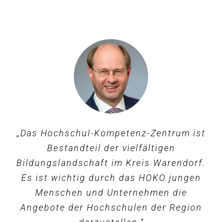
„Das Hochschul-Kompetenz-Zentrum ist
„Bildung ist die mit Abstand wichtigste
„Durch die guten Angebote des
Ressource unserer Region und es wird
Hochschul-Kompetenz-Zentrums
Bestandteil der vielfältigen
Bildungslandschaft im Kreis Warendorf.
können wir uns als Unternehmen
uns nicht gelingen die globalen
Herausforderungen zu meistern, wenn
Es ist wichtig durch das HOKO jungen
präsentieren und jungen Leuten einen
wir jungen Menschen nicht gezielt an
Menschen und Unternehmen die
Einblick in moderne
Cornelia Köster
Pilotfisch
Angebote der Hochschulen der Region
die Zukunftsthemen in den Bereichen
Fertigungsverfahren geben.“
Markenführung, Warendorf