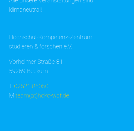
Alle unsere Veranstaltungen sind
klimaneutral!
Hochschul-Kompetenz-Zentrum
studieren & forschen e.V.
Vorhelmer Straße 81
59269 Beckum
T
02521 85050
M
team(at)hoko-waf.de