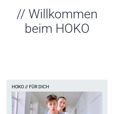
// Willkommen
beim HOKO
HOCHSCHUL-KOMPETENZ-ZENTRUM│
studieren & forschen e. V.
Wir bringen euch zusammen.
HOKO // FÜR DICH