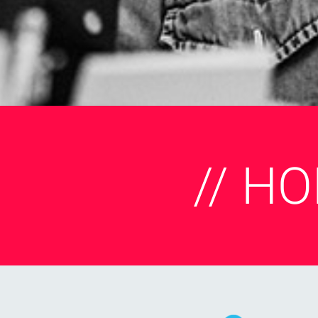
// HO