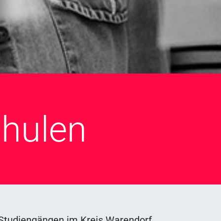
chulen
 Studiengängen im Kreis Warendorf