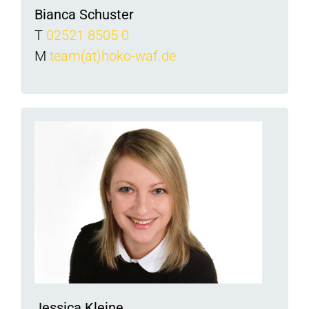
Bianca Schuster
T
02521 8505 0
M
team(at)hoko-waf.de
Jessica Kleine