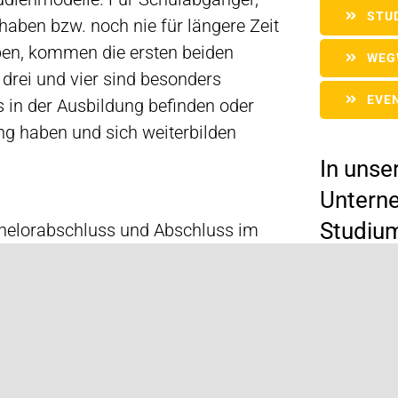
STU
aben bzw. noch nie für längere Zeit
ben, kommen die ersten beiden
WEG
 drei und vier sind besonders
EVE
ts in der Ausbildung befinden oder
g haben und sich weiterbilden
In unse
Unterne
Studium
helorabschluss und Abschluss im
anbiete
ase im Unternehmen –
POR
hluss