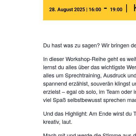
-
|
28. August 2025 | 16:00
19:00
Du hast was zu sagen? Wir bringen 
In dieser Workshop-Reihe geht es weit
lernst du alles über das wichtigste We
alles um Sprechtraining, Ausdruck und
spannend erzählst, souverän klingst u
erzielst – egal ob solo, im Team oder 
viel Spaß selbstbewusst sprechen m
Und das Highlight:
Am Ende wirst du T
kreativ, laut.
Mach mit und werde die Stimme aus 