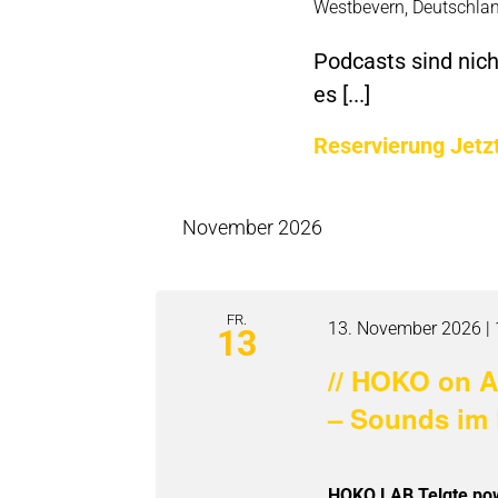
Westbevern, Deutschla
Podcasts sind nic
es [...]
Reservierung Jetz
November 2026
FR.
13. November 2026 | 
13
// HOKO on A
– Sounds im
HOKO.LAB Telgte po