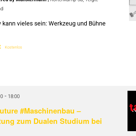
nd
w kann vieles sein: Werkzeug und Bühne
t
Kostenlos
-
00
18:00
r future #Maschinenbau –
ltung zum Dualen Studium bei