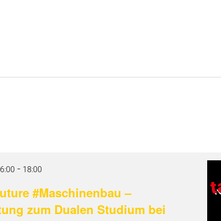
Für Dich
Für Hochschulen
Für Unternehmen
N
-
16:00
18:00
r future #Maschinenbau –
ltung zum Dualen Studium bei