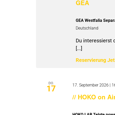
GEA
GEA Westfalia Sepa
Deutschland
Du interessierst 
[...]
Reservierung Je
DO.
17. September 2026 | 1
17
// HOKO on Air
HOKO.LAB Telgte powe