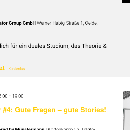
rator Group GmbH
Werner-Habig-Straße 1, Oelde,
dich für ein duales Studium, das Theorie &
tzt
Kostenlos
-
6:00
19:00
 #4: Gute Fragen – gute Stories!
red by Münstermann |
Kortenkamp 5a, Telgte-