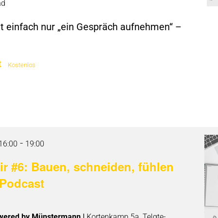
nd
ht einfach nur „ein Gespräch aufnehmen“ –
t
Kostenlos
-
16:00
19:00
ir #6: Bauen, schneiden, fühlen
 Podcast
wered by Münstermann |
Kortenkamp 5a, Telgte-