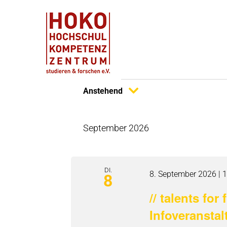
Zum
PortalDual
Inhalt
springen
Veranstaltungen
Anstehend
Datum
September 2026
wählen.
DI.
8. September 2026 | 
8
// talents fo
Infoveransta