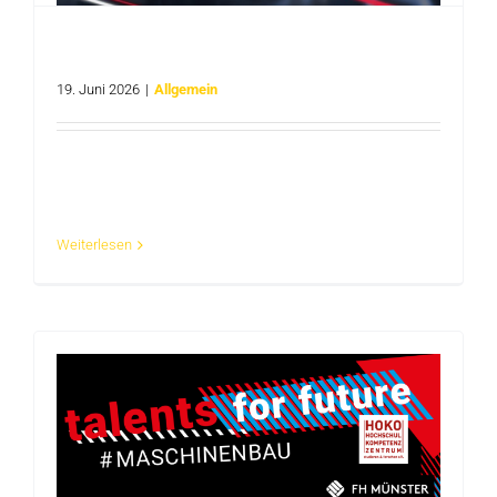
Aumann in Beelen: Praxisintegriertes Studium
B. Eng. Wirtschaftsingenieurwesen (m/w/d)
19. Juni 2026
|
Allgemein
Aumann ist ein weltweit führender Anbieter von
innovativen Spezialmaschinen und [...]
Weiterlesen