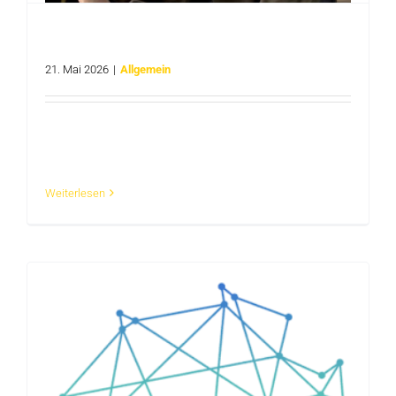
Gemeinsam einen eigenen Podcast produzieren
| #HOKO on Air
21. Mai 2026
|
Allgemein
Am 17.09.2026 startet die nächste Serie im
HOKO.LAB powered by [...]
Weiterlesen