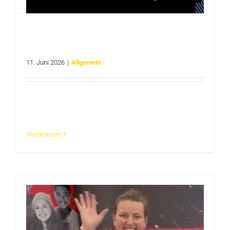
// talents for future #Maschinenbau –
Roadshow zum Dualen Studium bei
Münstermann
11. Juni 2026
|
Allgemein
Du interessierst dich für ein duales Studium, das
Theorie & [...]
Weiterlesen