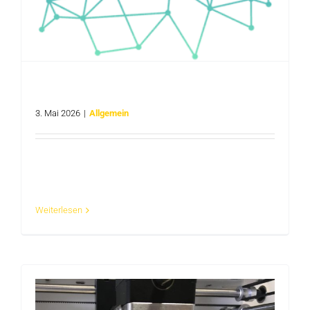
Bundeswettbewerb KI – Verändere die Welt mit
KI
3. Mai 2026
|
Allgemein
Der #BWKI2026 ist gestartet. Bis zum 28.06.2026
könnt ihr eure [...]
Weiterlesen