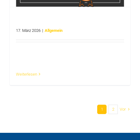
Ausbildung oder Duales Studium beim Kreis
Warendorf
17. März 2026
|
Allgemein
Du strebst eine Ausbildung bei einem sicheren
und attraktiven Arbeitgeber [...]
Weiterlesen
Vor
1
2