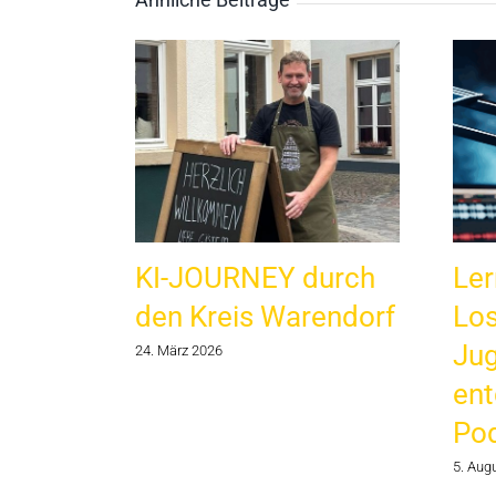
KI-JOURNEY durch
Ler
den Kreis Warendorf
Los
Jug
24. März 2026
ent
Po
5. Aug