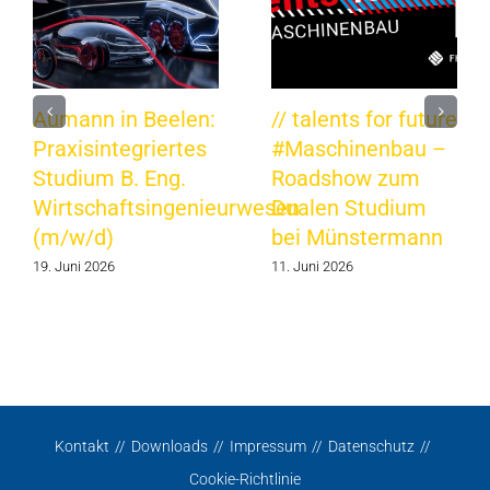
Aumann in Beelen:
// talents for future
Praxisintegriertes
#Maschinenbau –
Studium B. Eng.
Roadshow zum
Wirtschaftsingenieurwesen
Dualen Studium
(m/w/d)
bei Münstermann
19. Juni 2026
11. Juni 2026
Kontakt
Downloads
Impressum
Datenschutz
Cookie-Richtlinie