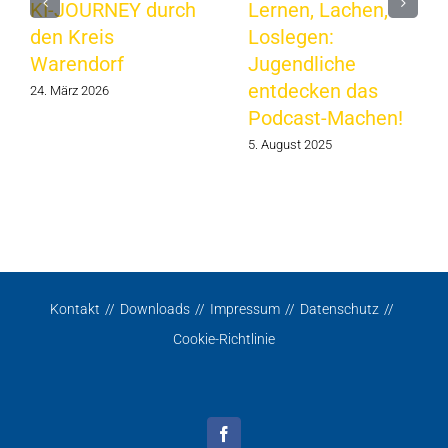
KI-JOURNEY durch
Lernen, Lachen,
den Kreis
Loslegen:
Warendorf
Jugendliche
entdecken das
24. März 2026
Podcast-Machen!
5. August 2025
Kontakt
Downloads
Impressum
Datenschutz
Cookie-Richtlinie
Facebook