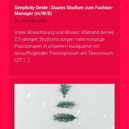
Simplicity Oelde | Duales Studium zum Fashion-
Manager (m/W/D)
21. Dezember 2025
Voller Abwechslung und Wissen: Während deines
2,5-jährigen Studiums sorgen mehrmonatige
Praxisphasen in unserem Headquarter mit
darauffolgenden Theoriephasen am Texoversum
LDT [...]