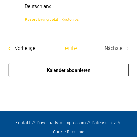
Deutschland
Reservierung Jetzt
Kostenlos
Heute
Veranstaltungen
Vorherige
Nächste
Veranstalt
Kalender abonnieren
Kontakt
Downloads
Impressum
Datenschutz
Cookie-Richtlinie