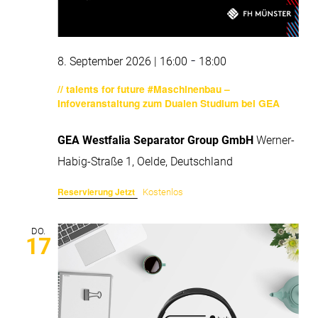
Nav
-
8. September 2026 | 16:00
18:00
// talents for future #Maschinenbau –
Infoveranstaltung zum Dualen Studium bei GEA
GEA Westfalia Separator Group GmbH
Werner-
Habig-Straße 1, Oelde, Deutschland
Reservierung Jetzt
Kostenlos
DO.
17